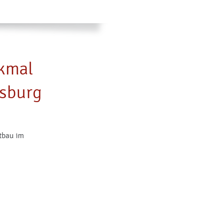
kmal
nsburg
tbau im