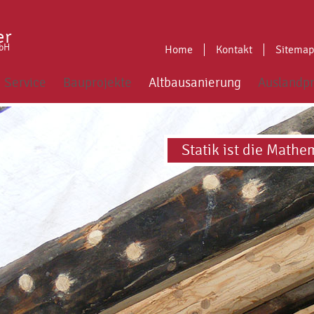
er
mbH
Home
Kontakt
Sitemap
Service
Bauprojekte
Altbausanierung
Auslandpr
Statik ist die Mathe